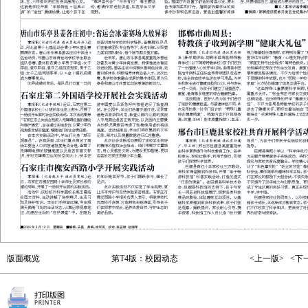
版面概览
第T4版：校园动态
<上一版>
<下