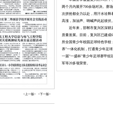
两个月内展开700余场对决。赛
次拼抢都全力以赴，用汗水诠释
高涨，加油声、呐喊声此起彼伏
近年来，邯郸市复兴区深耕足
质量发展。目前，复兴区已建成6
所全国青少年校园足球特色学校；
养”一体化机制，打通青少年足
一届“一盛杯”青少年足球赛甲组冠
军等20多项荣誉。
<上一版>
<下一版>